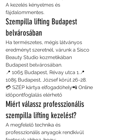
A kezelés kényelmes és 
fájdalommentes.
Szempilla lifting Budapest 
belvárosában
Ha természetes, mégis látványos 
eredményt szeretnél, várunk a Sisco 
Beauty Studio kozmetikában 
Budapest belvárosában.
📍 1065 Budapest, Révay utca 1.📍 
1085 Budapest, József körút 26-28.
💳 SZÉP kártya elfogadóhely📲 Online 
időpontfoglalás elérhető
Miért válassz professzionális 
szempilla lifting kezelést?
A megfelelő technika és 
professzionális anyagok rendkívül 
fontosak ahhoz, hogy: