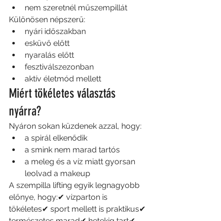
nem szeretnél műszempillát
Különösen népszerű:
nyári időszakban
esküvő előtt
nyaralás előtt
fesztiválszezonban
aktív életmód mellett
Miért tökéletes választás 
nyárra?
Nyáron sokan küzdenek azzal, hogy:
a spirál elkenődik
a smink nem marad tartós
a meleg és a víz miatt gyorsan 
leolvad a makeup
A szempilla lifting egyik legnagyobb 
előnye, hogy:✔ vízparton is 
tökéletes✔ sport mellett is praktikus✔ 
természetes marad✔ hetekig tart✔ 