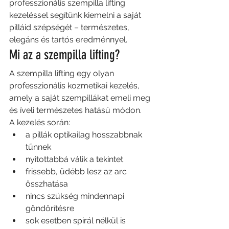
professzionális szempilla lifting 
kezeléssel segítünk kiemelni a saját 
pilláid szépségét – természetes, 
elegáns és tartós eredménnyel.
Mi az a szempilla lifting?
A szempilla lifting egy olyan 
professzionális kozmetikai kezelés, 
amely a saját szempillákat emeli meg 
és íveli természetes hatású módon.
A kezelés során:
a pillák optikailag hosszabbnak 
tűnnek
nyitottabbá válik a tekintet
frissebb, üdébb lesz az arc 
összhatása
nincs szükség mindennapi 
göndörítésre
sok esetben spirál nélkül is 